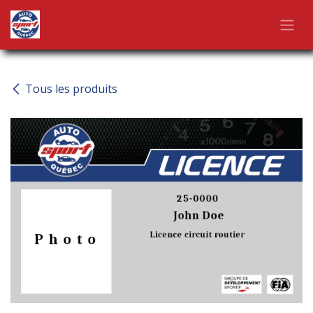
Se rendre au contenu
Tous les produits